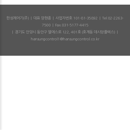
한성제어기(주)
|
대표 양현종
|
사업자번호 101-81-35892
|
Tel.02-2263-
7500
|
Fax.031-5177-4415
|
경기도 안양시 동안구 엘에스로 122, 401호 (호계동 데시앙플렉스)
|
hansungcontrol1@hansungcontrol.co.kr